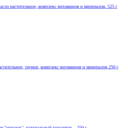
 масло растительное, комплекс витаминов и минералов.
525 г
растительное, таурин, комплекс витаминов и минералов
250 г
р "макгель", натуральный краситель...
250 г