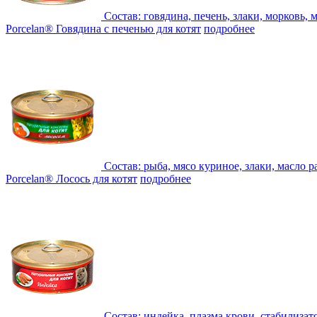
Состав:
говядина, печень, злаки, морковь,
Porcelan® Говядина с печенью для котят
подробнее
Состав:
рыба, мясо куриное, злаки, масло 
Porcelan® Лосось для котят
подробнее
Состав:
индейка, плазма крови, стабилизато