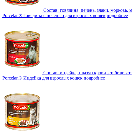
Состав:
говядина, печень, злаки, морковь,
Porcelan® Говядина с печенью для взрослых кошек
подробнее
Состав:
индейка, плазма крови, стабилизат
Porcelan® Индейка для взрослых кошек
подробнее