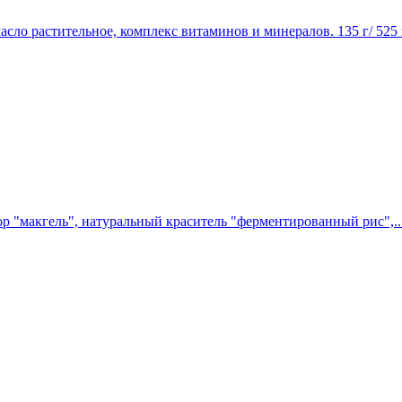
 масло растительное, комплекс витаминов и минералов.
135 г/ 525 
ор "макгель", натуральный краситель "ферментированный рис",..