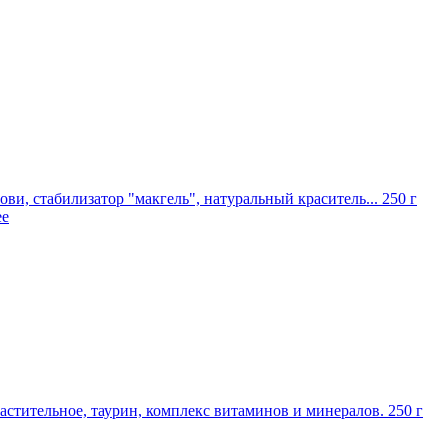
ови, стабилизатор "макгель", натуральный краситель...
250 г
ее
растительное, таурин, комплекс витаминов и минералов.
250 г