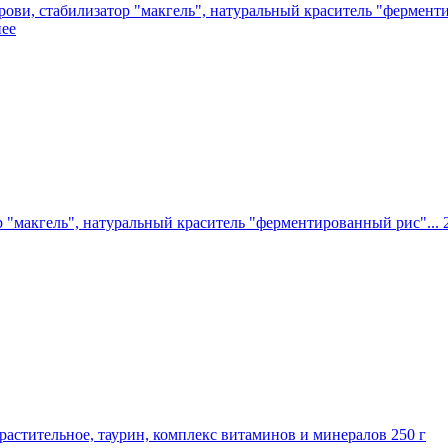
крови, стабилизатор "макгель", натуральный краситель "фермент
ее
р "макгель", натуральный краситель "ферментированный рис"...
о растительное, таурин, комплекс витаминов и минералов
250 г