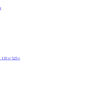
г
.
135 г/ 525 г