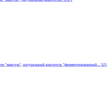
тор "макгель", натуральный краситель "ферментированный...
525 