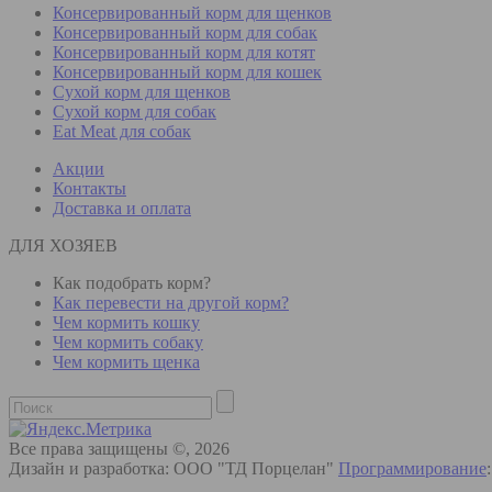
Консервированный корм для щенков
Консервированный корм для собак
Консервированный корм для котят
Консервированный корм для кошек
Сухой корм для щенков
Сухой корм для собак
Eat Meat для собак
Акции
Контакты
Доставка и оплата
ДЛЯ ХОЗЯЕВ
Как подобрать корм?
Как перевести на другой корм?
Чем кормить кошку
Чем кормить собаку
Чем кормить щенка
Все права защищены ©, 2026
Дизайн и разработка: ООО "ТД Порцелан"
Программирование