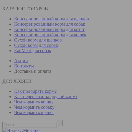
КАТАЛОГ ТОВАРОВ
Консервированный корм для щенков
Консервированный корм для собак
Консервированный корм для котят
Консервированный корм для кошек
Сухой корм для щенков
Сухой корм для собак
Eat Meat для собак
Акции
Контакты
Доставка и оплата
ДЛЯ ХОЗЯЕВ
Как подобрать корм?
Как перевести на другой корм?
Чем кормить кошку
Чем кормить собаку
Чем кормить щенка