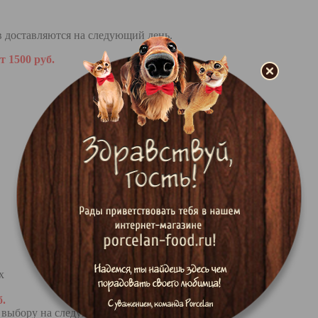
ов доставляются на следующий день.
от
1500 руб.
мпании
по всей России
.
х
б.
выбору на следующий день после оплаты.