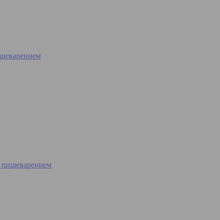
пищеварением
в. пищеварением