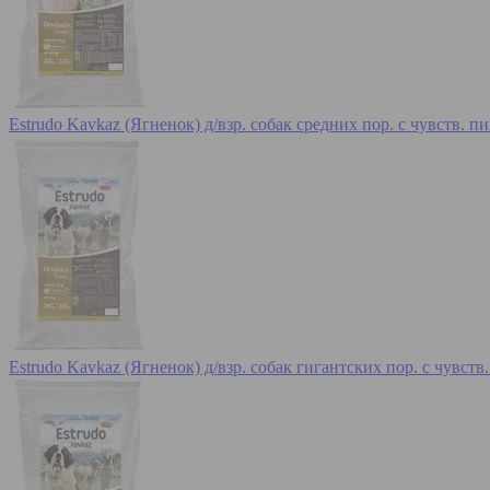
Estrudo Kavkaz (Ягненок) д/взр. собак средних пор. с чувств. 
Estrudo Kavkaz (Ягненок) д/взр. собак гигантских пор. с чувст