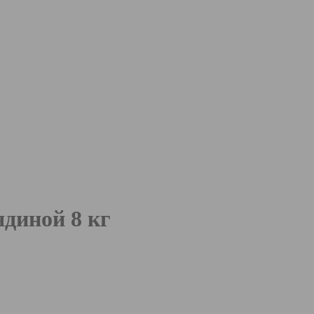
вядиной
8 кг