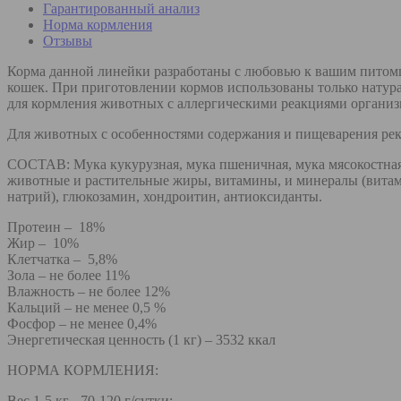
Гарантированный анализ
Норма кормления
Отзывы
Корма данной линейки разработаны с любовью к вашим питомц
кошек. При приготовлении кормов использованы только натур
для кормления животных с аллергическими реакциями органи
Для животных с особенностями содержания и пищеварения рек
СОСТАВ: Мука кукурузная, мука пшеничная, мука мясокостная
животные и растительные жиры, витамины, и минералы (витамин 
натрий), глюкозамин, хондроитин, антиоксиданты.
Протеин – 18%
Жир – 10%
Клетчатка – 5,8%
Зола – не более 11%
Влажность – не более 12%
Кальций – не менее 0,5 %
Фосфор – не менее 0,4%
Энергетическая ценность (1 кг) – 3532 ккал
НОРМА КОРМЛЕНИЯ:
Вес 1-5 кг - 70-120 г/сутки;