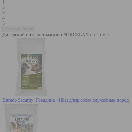
1
2
3
4
5
Дилерский интернет-магазин PORCELAN в г. Томск
Estrudo Security (Говядина +Hba) д/взр.собак служебных пород