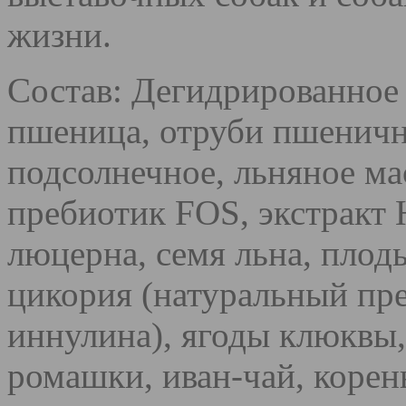
жизни.
Состав: Дегидрированное
пшеница, отруби пшеничн
подсолнечное, льняное м
пребиотик FOS, экстракт
люцерна, семя льна, плод
цикория (натуральный пр
иннулина), ягоды клюквы,
ромашки, иван-чай, корень