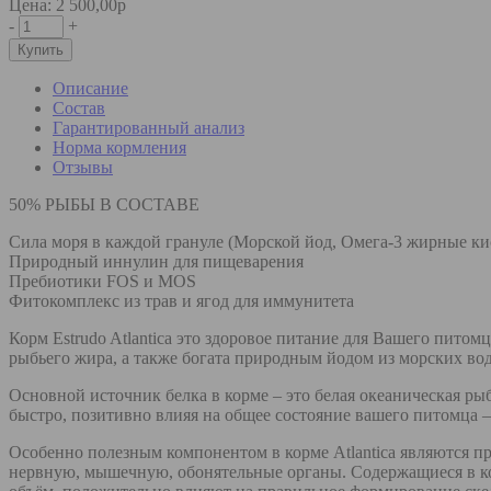
Цена: 2 500,00р
-
+
Описание
Состав
Гарантированный анализ
Норма кормления
Отзывы
50% РЫБЫ В СОСТАВЕ
Сила моря в каждой грануле (Морской йод, Омега-3 жирные ки
Природный иннулин для пищеварения
Пребиотики FOS и MOS
Фитокомплекс из трав и ягод для иммунитета
Корм Estrudo Atlantica это здоровое питание для Вашего пит
рыбьего жира, а также богата природным йодом из морских во
Основной источник белка в корме – это белая океаническая рыб
быстро, позитивно влияя на общее состояние вашего питомца 
Особенно полезным компонентом в корме Atlantica являются п
нервную, мышечную, обонятельные органы. Содержащиеся в ко