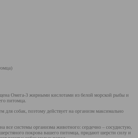
томца)
сыщена Омега-3 жирными кислотами из белой морской рыбы и
шего питомца.
ием для собак, поэтому действует на организм максимально
а все системы организма животного: сердечно – сосудистую,
шерстяного покрова вашего питомца, придают шерсти силу и