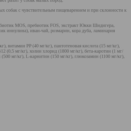
ют рахит у собак малых пород.
слых собак с чувствительным пищеварением и при склонности к
ребиотик MOS, пребиотик FOS, экстракт Юкки Шидигера,
к иннулина), иван-чай, розмарин, кора дуба, ламинария
), витамин PP (40 мг/кг), пантотеновая кислота (15 мг/кг),
12 (0,5 мг/кг), холин хлорид (1800 мг/кг), бета-каротин (1 мг/
н (500 мг/кг), L-карнитин (150 мг/кг), глюкозамин (1100 мг/кг),