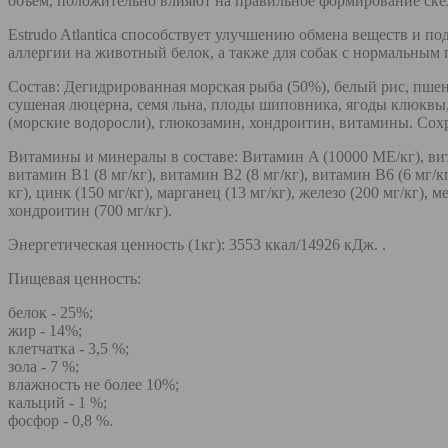
объём, положительно влияют на правильное формирование скел
Estrudo Atlantica способствует улучшению обмена веществ и 
аллергии на животный белок, а также для собак с нормальным
Состав: Дегидрированная морская рыба (50%), белый рис, пше
сушеная люцерна, семя льна, плоды шиповника, ягоды клюквы, 
(морские водоросли), глюкозамин, хондроитин, витамины. Сох
Витамины и минералы в составе: Витамин A (10000 МЕ/кг), витам
витамин B1 (8 мг/кг), витамин B2 (8 мг/кг), витамин B6 (6 мг/кг
кг), цинк (150 мг/кг), марганец (13 мг/кг), железо (200 мг/кг), 
хондроитин (700 мг/кг).
Энергетическая ценность (1кг): 3553 ккал/14926 кДж. .
Пищевая ценность:
белок - 25%;
жир - 14%;
клетчатка - 3,5 %;
зола - 7 %;
влажность не более 10%;
кальций - 1 %;
фосфор - 0,8 %.