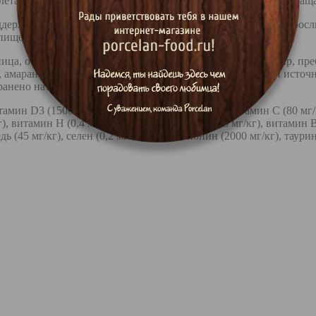
ета и поддержание целостности и крепости костей, предотвраща
поддержанию идеального веса. Рацион хорошо подходит для взро
 пищеварением в качестве разнообразия питания.
ница, отруби растительные, масло подсолнечное, рыбий жир, п
амарант, корень цикория (натуральный пребиотик FOS и источни
ранено натуральным токоферолом (витамин Е).
ин D3 (1500 МЕ/кг), витамин E (150 мг/кг), витамин С (80 мг/кг
), витамин Н (0,4 мг/кг), фолиевая кислота (0,5 мг/кг), витамин B
медь (45 мг/кг), селен (0,2 мг/кг), DL-метионин (2000 мг/кг), таури