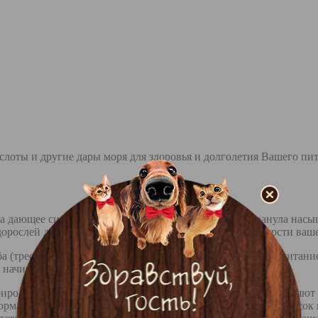
слоты и другие дары моря для здоровья и долголетия Вашего пи
омца дающее силу и энергию морских глубин. Каждая гранула на
дорослей для здорового блеска и природной красоты шерсти ва
а (треска и сельдь). Белая рыба является легкоусвояемым питан
– начиная от настроения и заканчивая мышечным тонусом.
риродные рыбные масла Омега-3, которые положительно влияют н
рмах Atlantica полезные вещества напитывают каждый волосок 