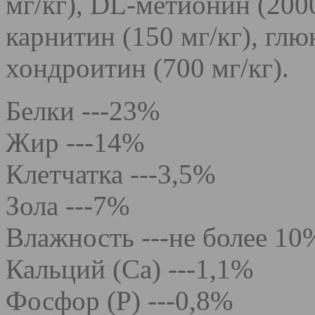
мг/кг), DL-метионин (2000 
карнитин (150 мг/кг), глю
хондроитин (700 мг/кг).
Белки ---23%
Жир ---14%
Клетчатка ---3,5%
Зола ---7%
Влажность ---не более 10
Кальций (Са) ---1,1%
Фосфор (Р) ---0,8%