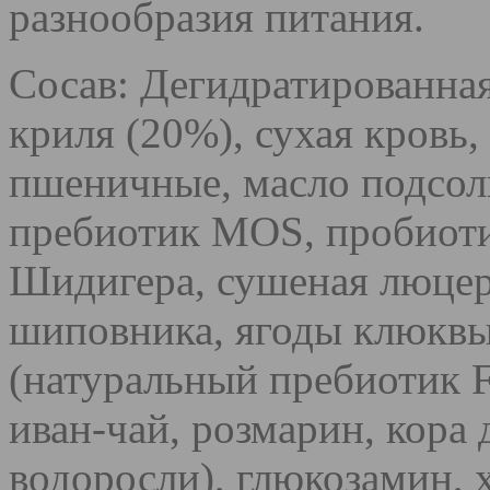
разнообразия питания.
Сосав: Дегидратированна
криля (20%), сухая кровь,
пшеничные, масло подсол
пребиотик МОS, пробиоти
Шидигера, сушеная люцер
шиповника, ягоды клюквы,
(натуральный пребиотик 
иван-чай, розмарин, кора
водоросли), глюкозамин, 