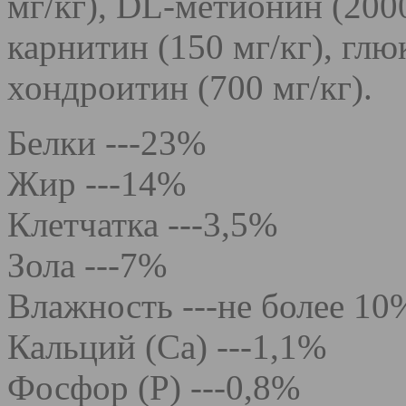
мг/кг), DL-метионин (2000 
карнитин (150 мг/кг), глю
хондроитин (700 мг/кг).
Белки ---23%
Жир ---14%
Клетчатка ---3,5%
Зола ---7%
Влажность ---не более 10
Кальций (Са) ---1,1%
Фосфор (Р) ---0,8%