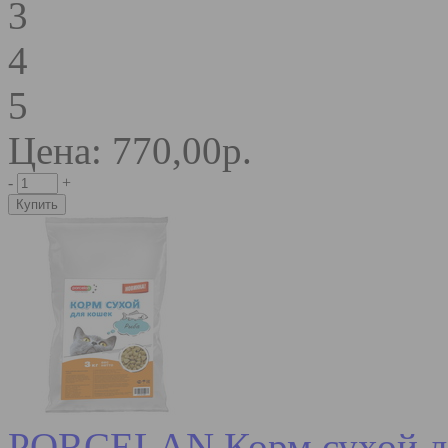
3
4
5
Цена: 770,00р.
-
+
PORCELAN Корм сухой для