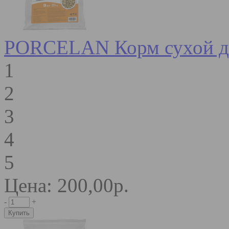
PORCELAN Корм сухой для
1
2
3
4
5
Цена: 200,00р.
-
+