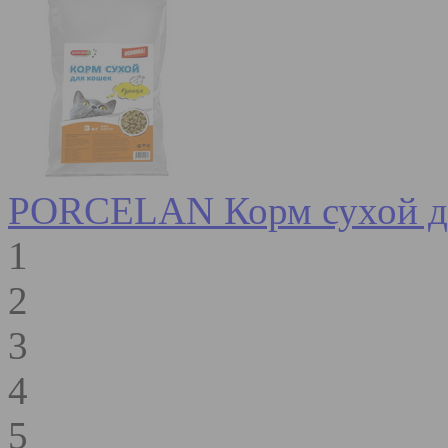
PORCELAN Корм сухой для
1
2
3
4
5