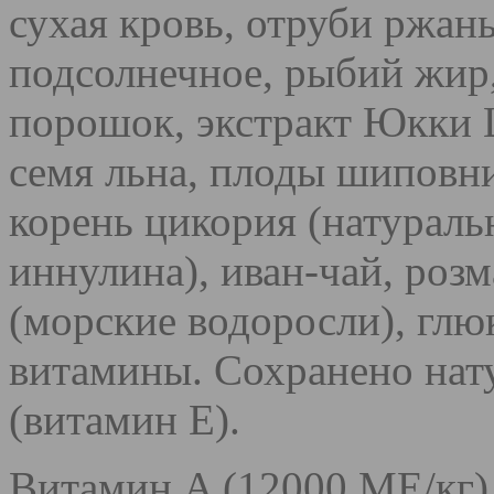
сухая кровь, отруби ржан
подсолнечное, рыбий жир
порошок, экстракт Юкки 
семя льна, плоды шиповни
корень цикория (натурал
иннулина), иван-чай, розм
(морские водоросли), глю
витамины. Сохранено на
(витамин Е).
Витамин A (12000 МЕ/кг),