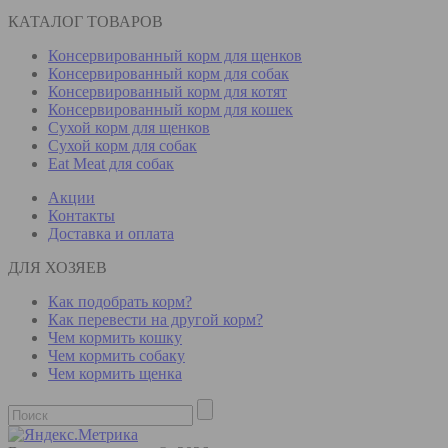
КАТАЛОГ ТОВАРОВ
Консервированный корм для щенков
Консервированный корм для собак
Консервированный корм для котят
Консервированный корм для кошек
Сухой корм для щенков
Сухой корм для собак
Eat Meat для собак
Акции
Контакты
Доставка и оплата
ДЛЯ ХОЗЯЕВ
Как подобрать корм?
Как перевести на другой корм?
Чем кормить кошку
Чем кормить собаку
Чем кормить щенка